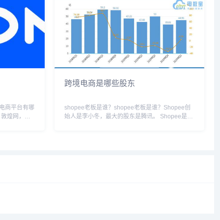
跨境电商是哪些股东
电商平台有哪
shopee老板是谁？shopee老板是谁？Shopee创
，敦煌网，
始人是李小冬，最大的股东是腾讯。 Shopee是新
逊不用说，毫无
加坡上市公司Sea旗下的电商业务产品，Sea（冬
ebay跟亚
海集团）的核心业务主要有三部分，它们分别
为：...